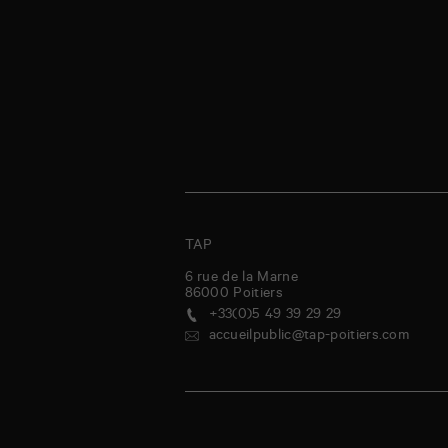
TAP
6 rue de la Marne
86000
Poitiers
+33(0)5 49 39 29 29
accueilpublic@tap-poitiers.com