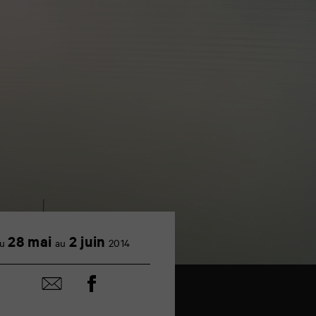
28 mai
2 juin
u
au
2014
Partager
Partager
sur
par
facebook
email