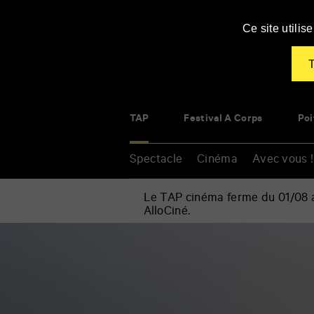
Panneau de gestion des cookies
Ce site utili
T
TAP
Festival À Corps
Poi
Spectacle
Cinéma
Avec vous !
Le TAP cinéma ferme du 01/08 au
AlloCiné.
Accueil
»
Cinéma
Renseigner
»
vos
L’été
mots
des
clés
poissons
volants