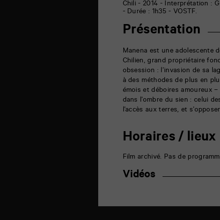
6
Chili - 2014 - Interprétation :
rue
- Durée : 1h35 - VOSTF.
de
la
Présentation
Marne
86000
Poitiers
Manena est une adolescente dét
Chilien, grand propriétaire fo
obsession : l’invasion de sa lag
à des méthodes de plus en plu
émois et déboires amoureux – 
dans l’ombre du sien : celui d
l’accès aux terres, et s’oppose
Horaires / lieux
Film archivé. Pas de programm
Vidéos