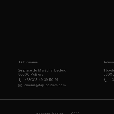
TAP cinéma
Admini
24 place du Maréchal Leclerc
1 boul
86000
Poitiers
8600
+33(0)5 49 39 50 91
+3
cinema@tap-poitiers.com