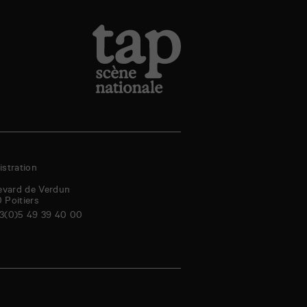
stration
evard de Verdun
0
Poitiers
3(0)5 49 39 40 00