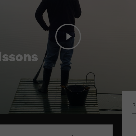
oissons
D