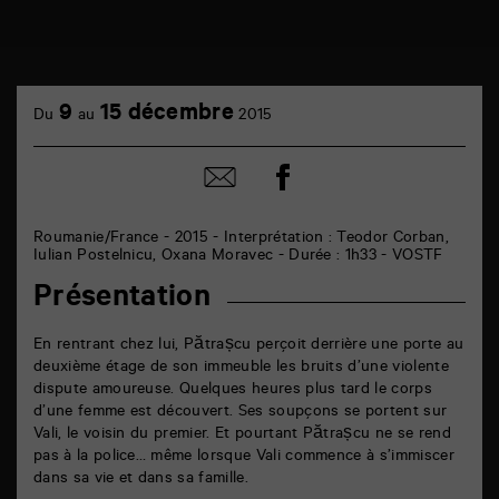
TAP
cinéma
9
15 décembre
Du
au
2015
6
rue
de
Partager
Partager
la
sur
par
Marne
facebook
email
86000
Poitiers
Roumanie/France - 2015 - Interprétation : Teodor Corban,
Iulian Postelnicu, Oxana Moravec - Durée : 1h33 - VOSTF
Présentation
En rentrant chez lui, Pătrașcu perçoit derrière une porte au
deuxième étage de son immeuble les bruits d’une violente
dispute amoureuse. Quelques heures plus tard le corps
d’une femme est découvert. Ses soupçons se portent sur
Vali, le voisin du premier. Et pourtant Pătrașcu ne se rend
pas à la police… même lorsque Vali commence à s’immiscer
dans sa vie et dans sa famille.