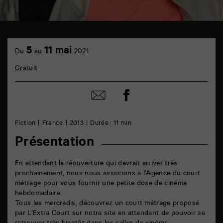
TAP
6
5
11 mai
Du
au
2021
rue
de
Gratuit
la
Marne
86000
Partager
Partager
Poitiers
sur
par
facebook
email
Fiction
France
2013
Durée : 11 min
Présentation
En attendant la réouverture qui devrait arriver très
prochainement, nous nous associons à l’Agence du court
métrage pour vous fournir une petite dose de cinéma
hebdomadaire.
Tous les mercredis, découvrez un court métrage proposé
par L’Extra Court sur notre site en attendant de pouvoir se