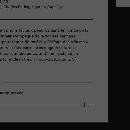
 1h46
he, Charles Berling, Laurent Capelluto
ert met le feu aux poudres dans le monde de la
ionnement opaque de la société bancaire
pour tenter de révéler « l’Affaire des affaires »
naud Van Ruymbeke, très engagé contre la
t les conduire au cœur d’une machination
e
’affaire Clearstream » qui va secouer la V
ation prévue.