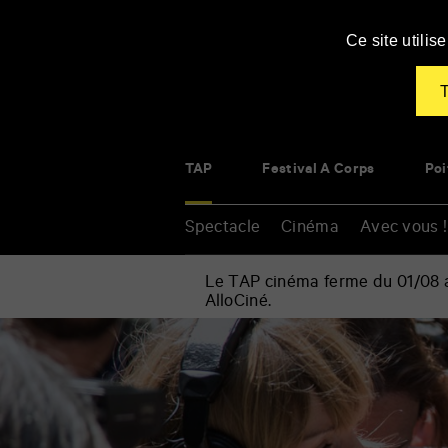
Panneau de gestion des cookies
Ce site utili
T
TAP
Festival À Corps
Poi
Spectacle
Cinéma
Avec vous !
Le TAP cinéma ferme du 01/08 au
AlloCiné.
Accueil
»
Cinéma
Renseigner
»
vos
L’Enquête
mots
clés