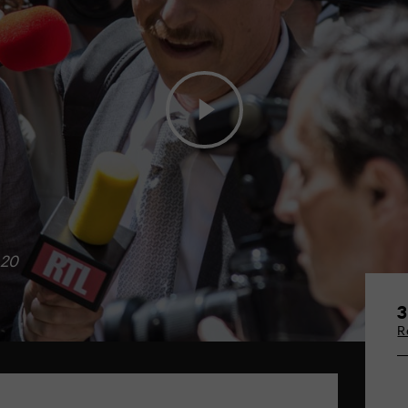
020
3
R