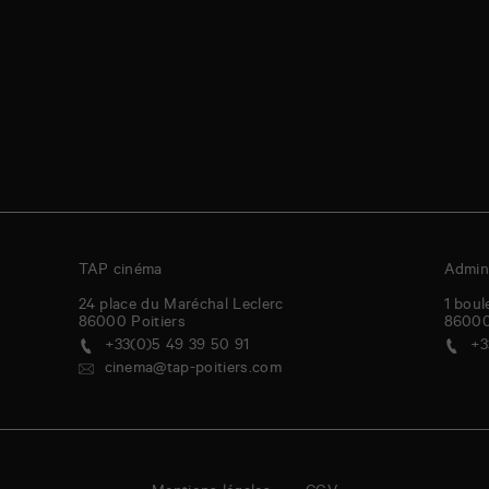
TAP cinéma
Admini
24 place du Maréchal Leclerc
1 boul
86000
Poitiers
8600
+33(0)5 49 39 50 91
+3
cinema@tap-poitiers.com