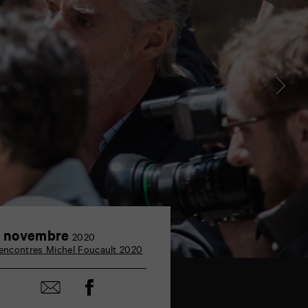
3
 novembre
2020
novembre
encontres Michel Foucault 2020
Partager
Partager
sur
par
facebook