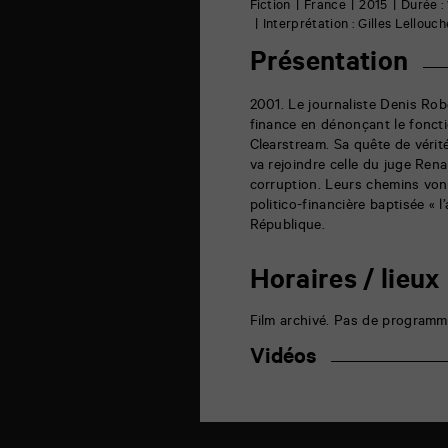
6
Fiction
France
2015
Durée :
rue
Interprétation : Gilles Lellouc
de
la
Présentation
Marne
86000
Poitiers
2001. Le journaliste Denis Rob
finance en dénonçant le fonct
Clearstream. Sa quête de vérité 
va rejoindre celle du juge Re
corruption. Leurs chemins von
politico-financière baptisée « l
République.
Horaires / lieux
Film archivé. Pas de programm
Vidéos