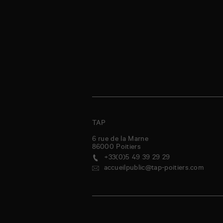
TAP
6 rue de la Marne
86000
Poitiers
+33(0)5 49 39 29 29
accueilpublic@tap-poitiers.com