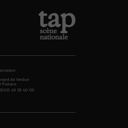
stration
evard de Verdun
0
Poitiers
3(0)5 49 39 40 00