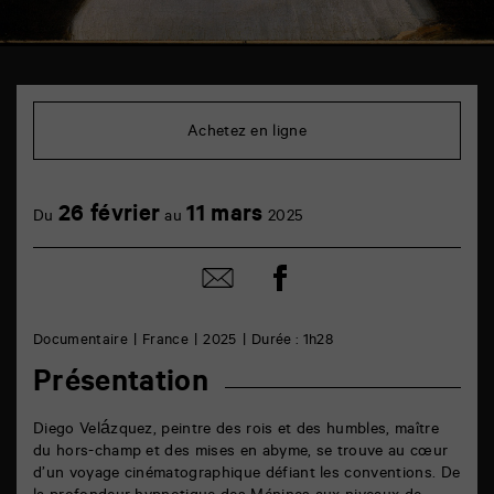
TAP
Cinéma
6
Achetez en ligne
rue
de
la
Marne
26 février
11 mars
86000
Du
au
2025
Poitiers
Partager
Partager
sur
par
facebook
email
Documentaire
France
2025
Durée : 1h28
Présentation
Diego Velázquez, peintre des rois et des humbles, maître
du hors-champ et des mises en abyme, se trouve au cœur
d’un voyage cinématographique défiant les conventions. De