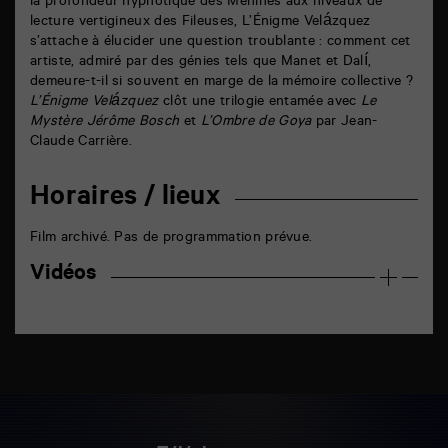
la profondeur hypnotique des Ménines aux niveaux de
lecture vertigineux des Fileuses, L’Énigme Velázquez
s’attache à élucider une question troublante : comment cet
artiste, admiré par des génies tels que Manet et Dalí,
demeure-t-il si souvent en marge de la mémoire collective ?
L’Énigme Velázquez
clôt une trilogie entamée avec
Le
Mystère Jérôme Bosch
et
L’Ombre de Goya
par Jean-
Claude Carrière.
Horaires / lieux
Film archivé. Pas de programmation prévue.
Vidéos