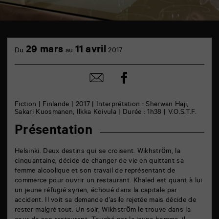
TAP
cinéma
29 mars
11 avril
Du
au
2017
6
rue
de
Partager
Partager
la
sur
par
Marne
facebook
email
86000
Poitiers
Fiction | Finlande | 2017 | Interprétation : Sherwan Haji,
Sakari Kuosmanen, Ilkka Koivula | Durée : 1h38 | V.O.S.T.F.
Présentation
Helsinki. Deux destins qui se croisent. Wikhström, la
cinquantaine, décide de changer de vie en quittant sa
femme alcoolique et son travail de représentant de
commerce pour ouvrir un restaurant. Khaled est quant à lui
un jeune réfugié syrien, échoué dans la capitale par
accident. Il voit sa demande d’asile rejetée mais décide de
rester malgré tout. Un soir, Wikhström le trouve dans la