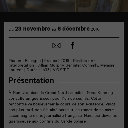
TAP
cinéma
23 novembre
6 décembre
Du
au
2016
6
rue
de
Partager
Partager
la
sur
par
Marne
facebook
email
86000
Poitiers
Fiction | Espagne | France | 2016 | Réalisation :
Interprétation : Cillian Murphy, Jennifer Connelly, Mélanie
Laurent | Durée : 1h33 | V.O.S.T.F.
Présentation
À Nunavut, dans le Grand Nord canadien, Nana Kunning
consulte un guérisseur pour l’un de ses fils. Cette
rencontre va bouleverser le cours de son existence. Vingt
ans plus tard, son fils aîné part sur les traces de sa mère,
accompagné d’une journaliste française. Nana est devenue
guérisseuse aux confins du Cercle polaire…