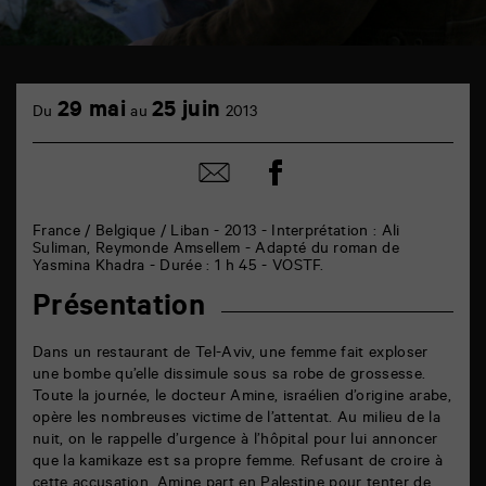
TAP
cinéma
29 mai
25 juin
Du
au
2013
6
rue
de
Partager
Partager
la
sur
par
Marne
facebook
email
86000
Poitiers
France / Belgique / Liban - 2013 - Interprétation : Ali
Suliman, Reymonde Amsellem - Adapté du roman de
Yasmina Khadra - Durée : 1 h 45 - VOSTF.
Présentation
Dans un restaurant de Tel-Aviv, une femme fait exploser
une bombe qu’elle dissimule sous sa robe de grossesse.
Toute la journée, le docteur Amine, israélien d’origine arabe,
opère les nombreuses victime de l’attentat. Au milieu de la
nuit, on le rappelle d’urgence à l’hôpital pour lui annoncer
que la kamikaze est sa propre femme. Refusant de croire à
cette accusation, Amine part en Palestine pour tenter de