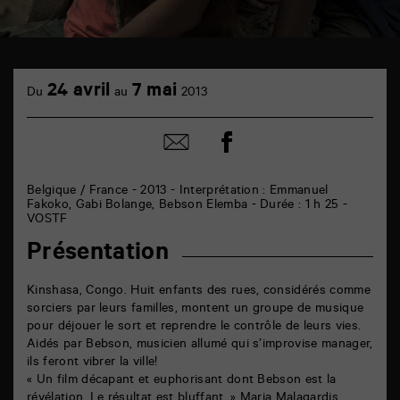
TAP
cinéma
24 avril
7 mai
Du
au
2013
6
rue
de
Partager
Partager
la
sur
par
Marne
facebook
email
86000
Poitiers
Belgique / France - 2013 - Interprétation : Emmanuel
Fakoko, Gabi Bolange, Bebson Elemba - Durée : 1 h 25 -
VOSTF
Présentation
Kinshasa, Congo. Huit enfants des rues, considérés comme
sorciers par leurs familles, montent un groupe de musique
pour déjouer le sort et reprendre le contrôle de leurs vies.
Aidés par Bebson, musicien allumé qui s’improvise manager,
ils feront vibrer la ville!
« Un film décapant et euphorisant dont Bebson est la
révélation. Le résultat est bluffant. » Maria Malagardis