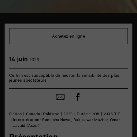
TAP
cinéma
6
Achetez en ligne
rue
de
la
Marne
14
14 juin
86000
2023
juin
Poitiers
Ce film est susceptible de heurter la sensibilité des plus
jeunes spectateurs
Partager
Partager
sur
par
facebook
email
Fiction
Canada I Pakistan
2023
Durée : 1h38
V.O.S.T.F.
Interprétation : Ramesha Nawal, Bakhtawar Mazhar, Omar
Javaid (Asad)