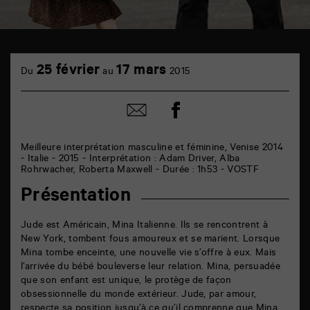
TAP
cinéma
25 février
17 mars
Du
au
2015
6
rue
de
Partager
Partager
la
sur
par
Marne
facebook
email
86000
Poitiers
Meilleure interprétation masculine et féminine, Venise 2014
- Italie - 2015 - Interprétation : Adam Driver, Alba
Rohrwacher, Roberta Maxwell - Durée : 1h53 - VOSTF
Présentation
Jude est Américain, Mina Italienne. Ils se rencontrent à
New York, tombent fous amoureux et se marient. Lorsque
Mina tombe enceinte, une nouvelle vie s’offre à eux. Mais
l’arrivée du bébé bouleverse leur relation. Mina, persuadée
que son enfant est unique, le protège de façon
obsessionnelle du monde extérieur. Jude, par amour,
respecte sa position jusqu’à ce qu’il comprenne que Mina