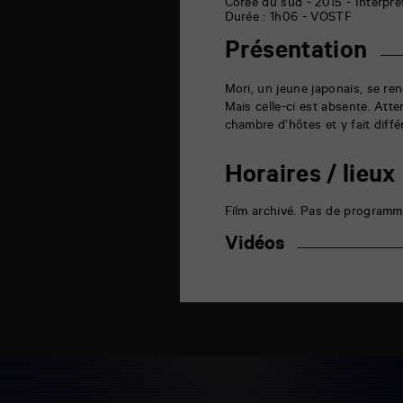
6
Corée du sud - 2015 - Interpr
rue
Durée : 1h06 - VOSTF
de
la
Présentation
Marne
86000
Poitiers
Mori, un jeune japonais, se ren
Mais celle-ci est absente. Atte
chambre d’hôtes et y fait diff
Horaires / lieux
Film archivé. Pas de programm
Vidéos