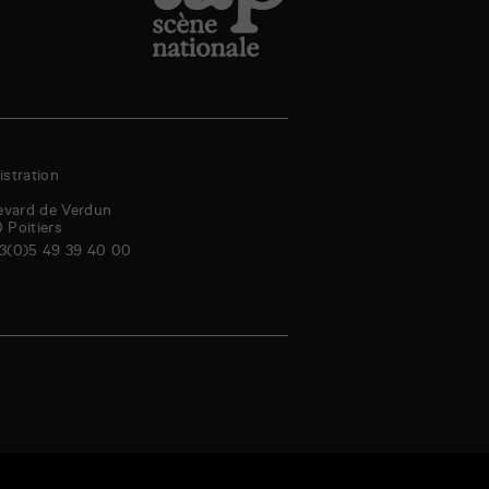
stration
evard de Verdun
0
Poitiers
3(0)5 49 39 40 00