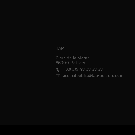
TAP
6 rue de la Marne
86000
Poitiers
+33(0)5 49 39 29 29
accueilpublic@tap-poitiers.com