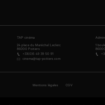
TAP cinéma
Admini
24 place du Maréchal Leclerc
1 boul
86000
Poitiers
8600
+33(0)5 49 39 50 91
+3
cinema@tap-poitiers.com
Mentions légales
CGV