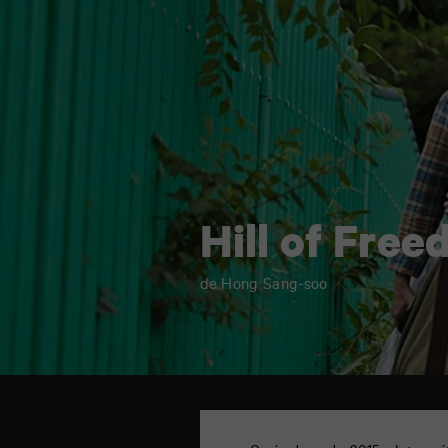
Hill of Fre
de Hong Sang-soo
TAP
cinéma