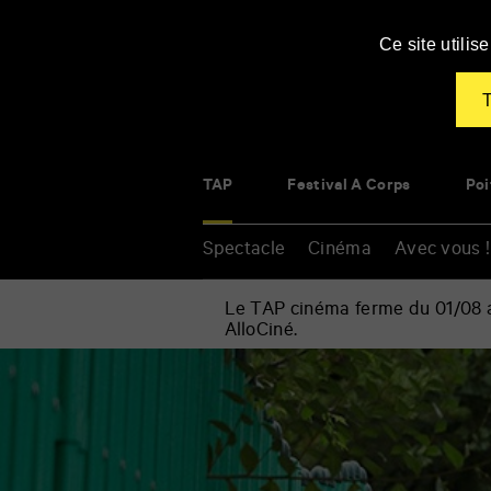
Panneau de gestion des cookies
Ce site utili
T
TAP
Festival À Corps
Poi
Spectacle
Cinéma
Avec vous !
Le TAP cinéma ferme du 01/08 au
AlloCiné.
Accueil
»
Cinéma
Renseigner
»
vos
Hill
mots
of
clés
Freedom