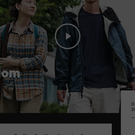
edom
D
2