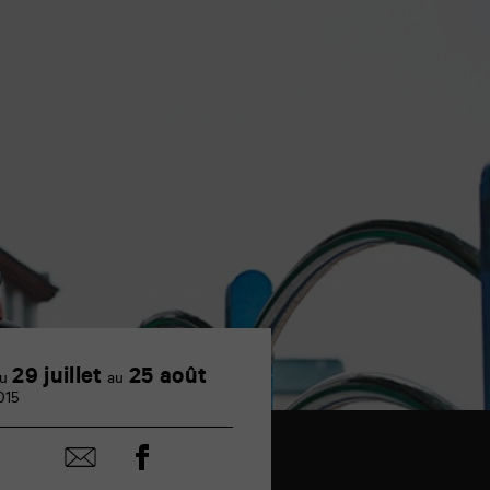
29 juillet
25 août
u
au
015
Partager
Partager
sur
par
facebook