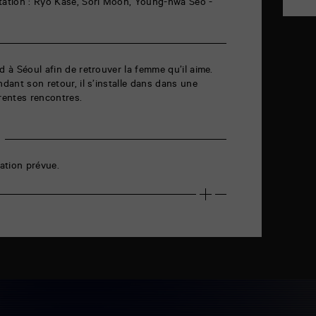
étation : Ryo Kase, Sori Moon, Young-hwa Seo -
d à Séoul afin de retrouver la femme qu’il aime.
ndant son retour, il s’installe dans dans une
érentes rencontres.
ation prévue.