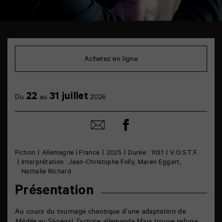
TAP
Cinéma
6
Achetez en ligne
rue
de
la
Marne
22
31 juillet
86000
Du
au
2026
Poitiers
Partager
Partager
sur
par
facebook
email
Fiction
Allemagne | France
2025
Durée : 1h31
V.O.S.T.F.
Interprétation : Jean-Christophe Folly, Maren Eggert,
Nathalie Richard
Présentation
Au cours du tournage chaotique d’une adaptation de