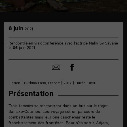
TAP
6
cinéma
6 juin
2021
juin
6
rue
de
Rencontre en visioconférence avec l'actrice Naky Sy Savané
la
le
06
juin 2021
Marne
86000
Poitiers
Partager
Partager
sur
par
facebook
email
Fiction
Burkina Faso, France
2017
Durée : 1h30
Présentation
Trois femmes se rencontrent dans un bus sur le trajet
Bamako-Cotonou. Leur
voyage est un parcours de
combattant
es m
ais leur pire cauchemar reste le
franchissement des frontière
s.
Pour s’en sortir, Adjara,