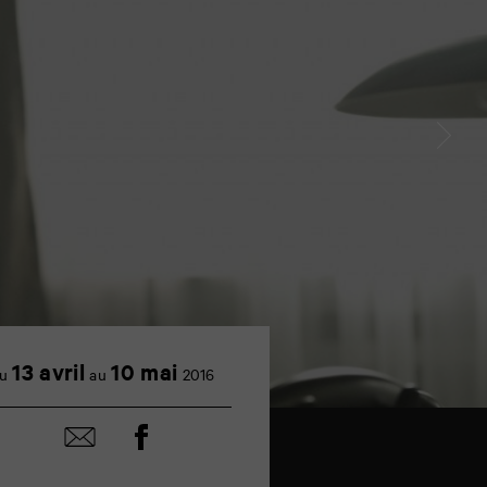
13 avril
10 mai
u
au
2016
Partager
Partager
sur
par
facebook
email