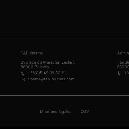
TAP cinéma
Admini
24 place du Maréchal Leclerc
1 boul
86000
Poitiers
8600
+33(0)5 49 39 50 91
+3
cinema@tap-poitiers.com
Mentions légales
CGV