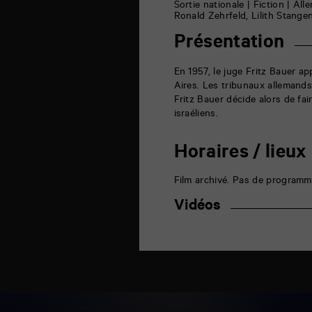
6
Sortie nationale | Fiction | Al
rue
Ronald Zehrfeld, Lilith Stangen
de
la
Présentation
Marne
86000
Poitiers
En 1957, le juge Fritz Bauer 
Aires. Les tribunaux allemands
Fritz Bauer décide alors de fa
israéliens.
Horaires / lieux
Film archivé. Pas de programm
Vidéos