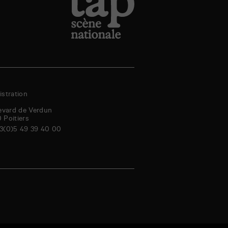
stration
evard de Verdun
0
Poitiers
3(0)5 49 39 40 00