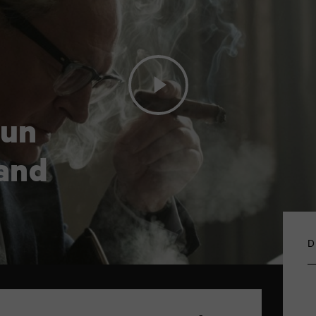
 un
and
D