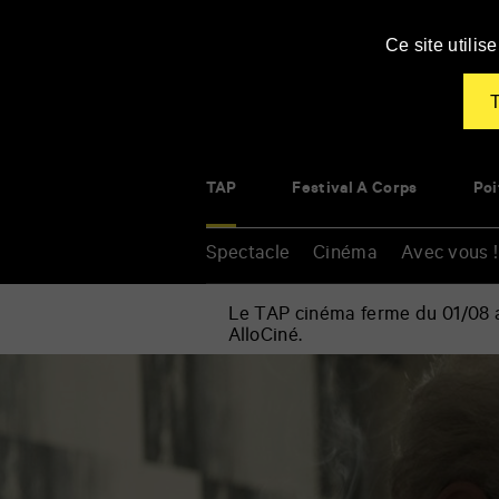
Panneau de gestion des cookies
Ce site utili
T
TAP
Festival À Corps
Poi
Spectacle
Cinéma
Avec vous !
Le TAP cinéma ferme du 01/08 au
AlloCiné.
Accueil
»
Cinéma
Renseigner
»
vos
Fritz
mots
Bauer,
clés
un
héros