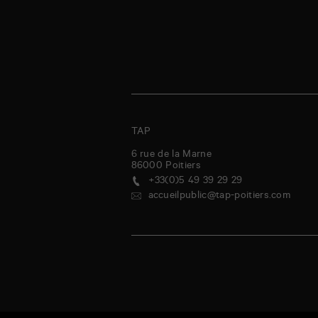
TAP
6 rue de la Marne
86000
Poitiers
+33(0)5 49 39 29 29
accueilpublic@tap-poitiers.com