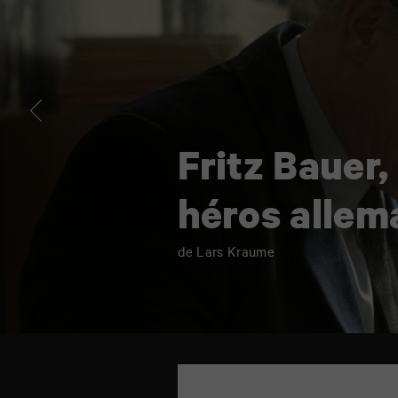
allemand
Fritz Bauer,
héros allem
de Lars Kraume
TAP
cinéma