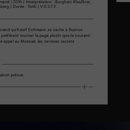
lemand | 2016 | Interprétation : Burghart Klaußner,
berg | Durée : 1h46 | V.O.S.T.F.
apprend qu’Adolf Eichmann se cache à Buenos
 préfèrent tourner la page plutôt que le soutenir.
ire appel au Mossad, les services secrets
ation prévue.