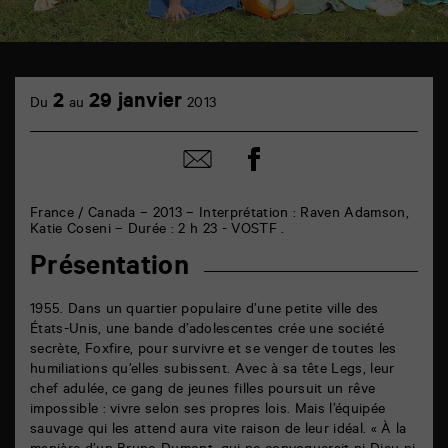
TAP
cinéma
2
29 janvier
Du
au
2013
6
rue
de
Partager
Partager
la
sur
par
Marne
facebook
email
86000
Poitiers
France / Canada – 2013 – Interprétation : Raven Adamson,
Katie Coseni – Durée : 2 h 23 - VOSTF .
Présentation
1955. Dans un quartier populaire d’une petite ville des
États-Unis, une bande d’adolescentes crée une société
secrète, Foxfire, pour survivre et se venger de toutes les
humiliations qu’elles subissent. Avec à sa tête Legs, leur
chef adulée, ce gang de jeunes filles poursuit un rêve
impossible : vivre selon ses propres lois. Mais l’équipée
sauvage qui les attend aura vite raison de leur idéal. « À la