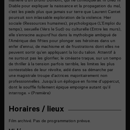
manière d’un Bruno Dumont, qui ne convoquerait ni Dieu ni
Diable pour expliquer la naissance et la propagation du mal,
c’est les pieds plus que jamais sur terre que Laurent Cantet
poursuit son inlassable exploration de la violence. Hier
sociale (Ressources humaines), psychologique (L’Emploi du
temps), sexuelle (Vers le Sud) ou culturelle (Entre les murs),
elle s’enracine aujourd’hui dans la mythologie ambiguë de
l’Amérique des fifties pour plonger ses héroïnes dans un
enfer d’ennui, de machisme et de frustrations dont elles ne
peuvent sortir qu’en appliquant la loi du talion. Attentif à
ne surtout pas les glorifier, le cinéaste traque, sur un tempo
de thriller à la tension parfois terrible, les limites les plus
contestables de leur révolte, aidé dans sa démarche par
une magistrale troupe d’actrices majoritairement non
professionnelles. Jusqu’à un épilogue en forme d’uppercut,
dont le souffle follement épique empoigne autant qu’il
interroge. » (Première)
Horaires / lieux
Film archivé. Pas de programmation prévue.