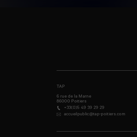
TAP
6 rue de la Marne
86000
Poitiers
+33(0)5 49 39 29 29
accueilpublic@tap-poitiers.com