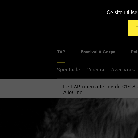
Panneau de gestion des cookies
Ce site utili
T
TAP
Festival À Corps
Poi
Spectacle
Cinéma
Avec vous !
Le TAP cinéma ferme du 01/08 au
AlloCiné.
Accueil
»
Cinéma
Renseigner
»
vos
Fortuna
mots
clés