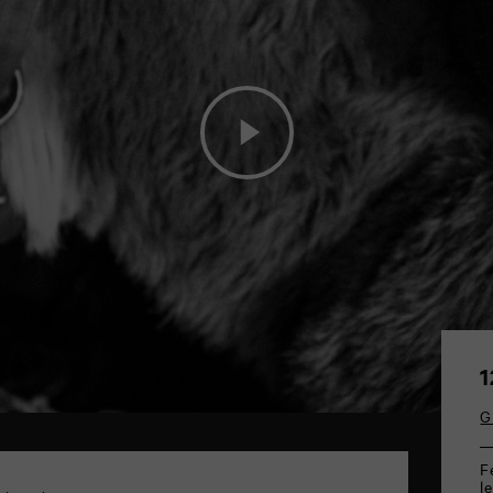
1
G
F
l