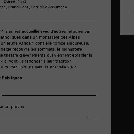
8
Durée : 1h42
 Beza, Bruno Ganz, Patrick d'Assumçao
4 ans, est accueillie avec d’autres réfugiés par
catholiques dans un monastère des Alpes
r, un jeune Africain dont elle tombe amoureuse.
la neige recouvre les sommets, le monastère
 le théâtre d’événements qui viennent ébranler la
x-ci vont-ils renoncer à leur tradition
s à guider Fortuna vers sa nouvelle vie ?
x Publiques
ation prévue.