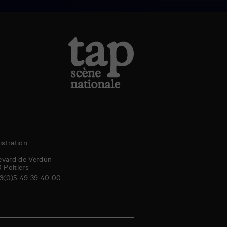
stration
evard de Verdun
0
Poitiers
3(0)5 49 39 40 00