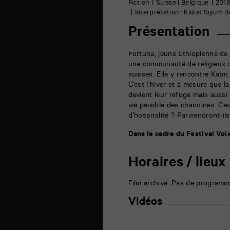
6
Fiction
Suisse | Belgique
201
rue
Interprétation : Kidist Siyum
de
la
Présentation
Marne
86000
Poitiers
Fortuna, jeune Ethiopienne de 1
une communauté de religieux 
suisses. Elle y rencontre Kabi
C’est l’hiver et à mesure que 
devient leur refuge mais aussi
vie paisible des chanoines. Ceu
d’hospitalité ? Parviendront-il
Dans le cadre du Festival Voi
Horaires / lieux
Film archivé. Pas de programm
Vidéos