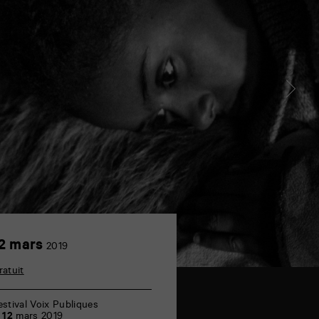
12
2 mars
2019
mars
ratuit
estival Voix Publiques
e
12
mars 2019