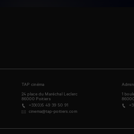
TAP cinéma
Admini
24 place du Maréchal Leclerc
1 boul
86000
Poitiers
8600
+33(0)5 49 39 50 91
+3
cinema@tap-poitiers.com