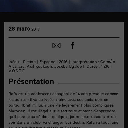
TAP
28
cinéma
28 mars
2017
mars
6
rue
de
Partager
Partager
la
sur
par
Marne
facebook
email
86000
Poitiers
Inédit - Fiction | Espagne | 2016 | Interprétation : Germán
Alcarazu, Adil Koukouh, Joseba Ugalde | Durée : 1h36 |
V.O.S.T.F.
Présentation
Rafa est un adolescent espagnol de 14 ans presque comme
les autres : il va au lycée, traine avec ses amis, sort en
boite… Ibrahim, lui, a une vie légèrement plus compliquée.
Marocain, il est illégal sur le territoire et vient d’apprendre
qu’il sera expulsé dans quelques jours. Leur rencontre, un
soir dans un club, va changer leur destin. Rafa va tout faire