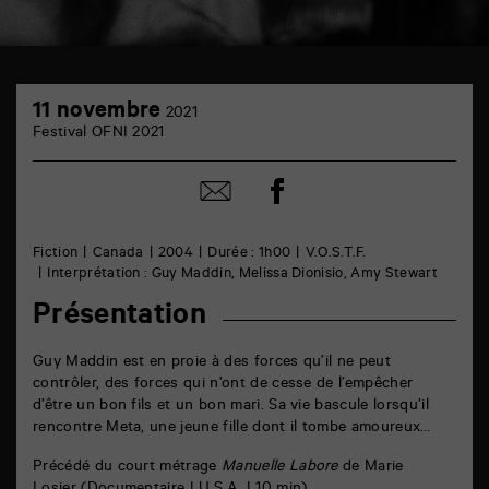
TAP
11
cinéma
11 novembre
2021
novembre
6
Festival OFNI 2021
rue
de
la
Partager
Partager
Marne
sur
par
86000
facebook
email
Poitiers
Fiction
Canada
2004
Durée : 1h00
V.O.S.T.F.
Interprétation : Guy Maddin, Melissa Dionisio, Amy Stewart
Présentation
Guy Maddin est en proie à des forces qu’il ne peut
contrôler, des forces qui n’ont de cesse de l’empêcher
d’être un bon fils et un bon mari. Sa vie bascule lorsqu’il
rencontre Meta, une jeune fille dont il tombe amoureux…
Précédé du court métrage
Manuelle Labore
de Marie