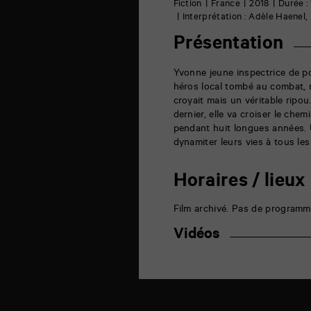
6
Fiction
France
2018
Durée :
rue
Interprétation : Adèle Haenel
de
la
Présentation
Marne
86000
Poitiers
Yvonne jeune inspectrice de po
héros local tombé au combat, n’
croyait mais un véritable ripo
dernier, elle va croiser le che
pendant huit longues années. U
dynamiter leurs vies à tous les
Horaires / lieux
Film archivé. Pas de programm
Vidéos