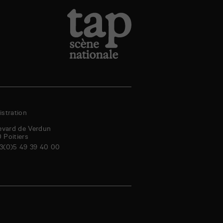
stration
evard de Verdun
0
Poitiers
3(0)5 49 39 40 00