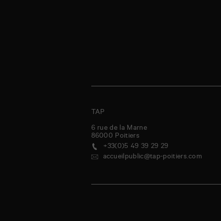
TAP
6 rue de la Marne
86000
Poitiers
+33(0)5 49 39 29 29
accueilpublic@tap-poitiers.com