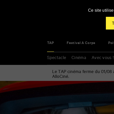
Panneau de gestion des cookies
Ce site utili
T
TAP
Festival À Corps
Poi
Spectacle
Cinéma
Avec vous !
Le TAP cinéma ferme du 01/08 au
AlloCiné.
Accueil
»
Cinéma
Renseigner
»
vos
En
mots
liberté
clés
!