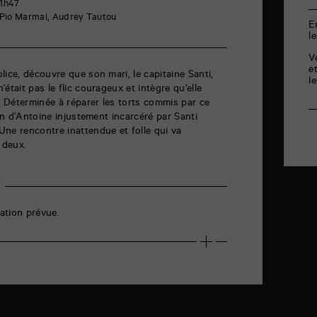
 1h47
, Pio Marmai, Audrey Tautou
E
l
V
e
lice, découvre que son mari, le capitaine Santi,
l
était pas le flic courageux et intègre qu’elle
u. Déterminée à réparer les torts commis par ce
min d’Antoine injustement incarcéré par Santi
ne rencontre inattendue et folle qui va
 deux.
ation prévue.