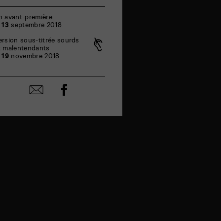
n avant-première
e
13
septembre 2018
ersion sous-titrée sourds
t malentendants
e
19
novembre 2018
Partager
Partager
sur
par
facebook
email