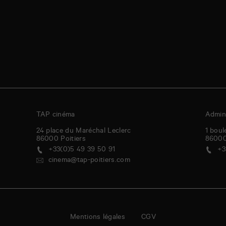
TAP cinéma
Admini
24 place du Maréchal Leclerc
1 boul
86000
Poitiers
8600
+33(0)5 49 39 50 91
+3
cinema@tap-poitiers.com
Mentions légales
CGV