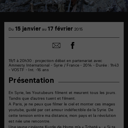
TAP
cinéma
15 janvier
17 février
Du
au
2015
6
rue
de
Partager
Partager
la
sur
par
Marne
facebook
email
86000
Poitiers
19/1 à 20h30 : projection débat en partenariat avec
Amnesty International - Syrie / France - 2014 - Durée : 1h43
- VOSTF - Int. -16 ans
Présentation
En Syrie, les Youtubeurs filment et meurent tous les jours.
Tandis que d’autres tuent et filment.
A Paris, je ne peux que filmer le ciel et monter ces images
youtube, guidé par cet amour indéfectible de la Syrie. De
cette tension entre ma distance, mon pays et la révolution
est née une rencontre.
Une jeune cinéaste Kurde de Homs m’a « Tchaté » : « Si ta