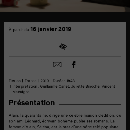
TAP
16
cinéma
16 janvier 2019
À partir du
janvier
6
rue
de
la
Marne
86000
Poitiers
Partager
Partager
sur
par
facebook
email
Fiction
France
2019
Durée : 1h48
Interprétation : Guillaume Canet, Juliette Binoche, Vincent
Macaigne
Présentation
Alain, la quarantaine, dirige une célèbre maison d’édition, où
son ami Léonard, écrivain bohème publie ses romans. La
femme d’Alain, Séléna, est la star d’une série télé populaire