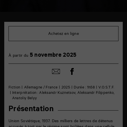
TAP
Cinéma
6
Achetez en ligne
rue
de
la
Marne
5
5 novembre 2025
86000
À partir du
novembre
Poitiers
Partager
Partager
sur
par
facebook
email
Fiction
Allemagne / France
2025
Durée : 1h58
V.O.S.T.F.
Interprétation : Aleksandr Kuznetsov, Aleksandr Filippenko,
Anatoliy Belyy
Présentation
Union Soviétique, 1937. Des milliers de lettres de détenus