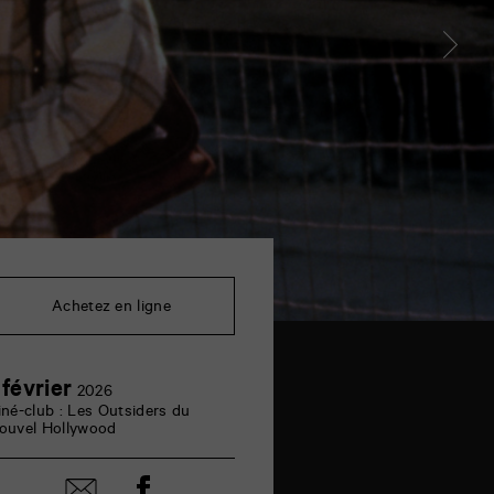
Achetez en ligne
1
 février
2026
février
iné-club : Les Outsiders du
ouvel Hollywood
Partager
Partager