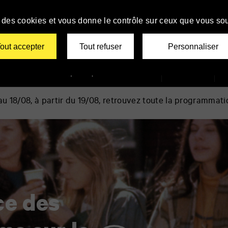
se des cookies et vous donne le contrôle sur ceux que vous sou
tiers Film Festival
out accepter
Tout refuser
Personnaliser
Le TAP
Infos pratiques
Billetterie
Newsletter
 18/08, à partir du 19/08, retrouvez toute la programmati
ce des