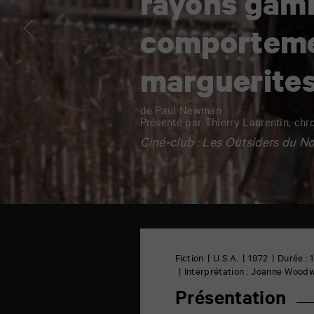
rayons gamm
marguerites
comporteme
marguerite
de Paul Newman
Présenté par Thierry Laurentin, ch
Ciné-club : Les Outsiders du 
TAP
Cinéma
6
Fiction
U.S.A.
1972
Durée : 
rue
Interprétation : Joanne Woodw
de
la
Présentation
Marne
86000