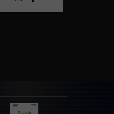
sur
par
facebook
email