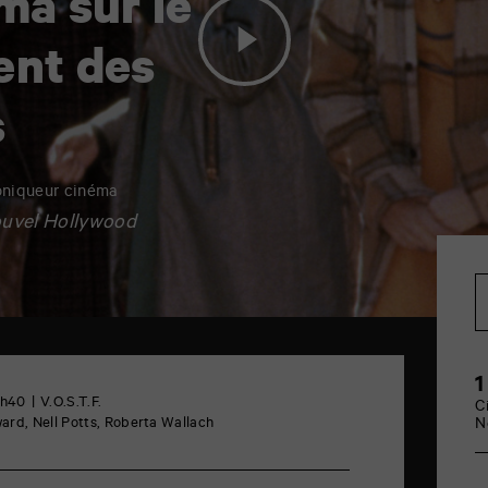
a sur le
nt des
s
roniqueur cinéma
Nouvel Hollywood
1
1h40
V.O.S.T.F.
C
ard, Nell Potts, Roberta Wallach
N