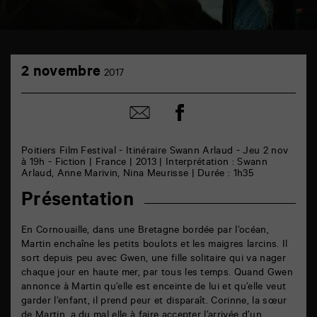
TAP
2
cinéma
2 novembre
2017
novembre
6
rue
de
Partager
Partager
la
sur
par
Marne
facebook
email
86000
Poitiers
Poitiers Film Festival - Itinéraire Swann Arlaud - Jeu 2 nov
à 19h - Fiction | France | 2013 | Interprétation : Swann
Arlaud, Anne Marivin, Nina Meurisse | Durée : 1h35
Présentation
En Cornouaille, dans une Bretagne bordée par l’océan,
Martin enchaîne les petits boulots et les maigres larcins. Il
sort depuis peu avec Gwen, une fille solitaire qui va nager
chaque jour en haute mer, par tous les temps. Quand Gwen
annonce à Martin qu’elle est enceinte de lui et qu’elle veut
garder l’enfant, il prend peur et disparaît. Corinne, la sœur
de Martin, a du mal elle à faire accepter l’arrivée d’un