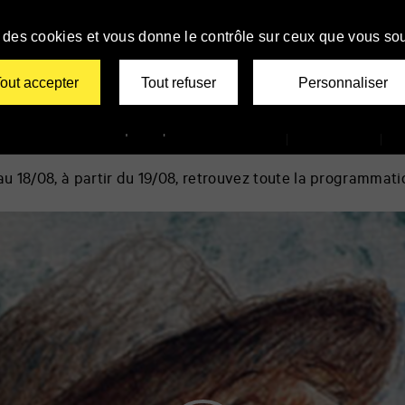
se des cookies et vous donne le contrôle sur ceux que vous sou
tiers Film Festival
out accepter
Tout refuser
Personnaliser
Le TAP
Infos pratiques
Billetterie
Newsletter
 18/08, à partir du 19/08, retrouvez toute la programmati