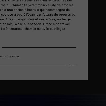
 Back milite à travers ses films et dessins pour
erne où l’humanité serait moins avide de progrès
oire d’une chaise à bascule qui accompagne de
es peu à peu à l’écart par l’attrait du progrès et
Dans
L’Homme qui plantait des arbres
, un berger
désolé, laissé à l’abandon. Grâce à ce travail
forêt, sources, champs cultivés et villages
ation prévue.