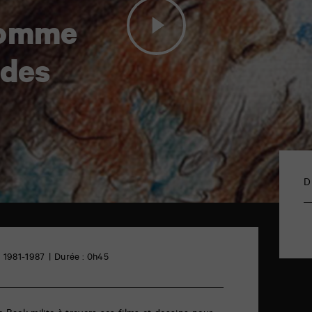
Homme
 des
D
1981-1987
Durée : 0h45