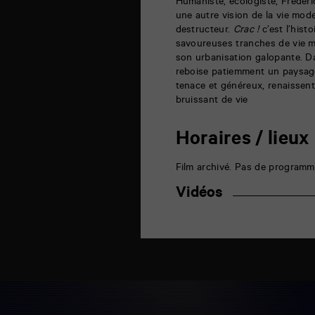
Humaniste, écologiste, Frédéric
Poitiers
une autre vision de la vie mod
destructeur.
Crac !
c’est l’hist
savoureuses tranches de vie mis
son urbanisation galopante. 
reboise patiemment un paysage 
tenace et généreux, renaissent 
bruissant de vie
Horaires / lieux
Film archivé. Pas de programm
Vidéos