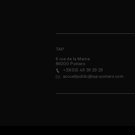
TAP
6 rue de la Marne
86000
Poitiers
+33(0)5 49 39 29 29
accueilpublic@tap-poitiers.com