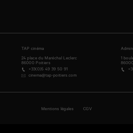
TAP cinéma
Admini
24 place du Maréchal Leclerc
1 boul
86000
Poitiers
8600
+33(0)5 49 39 50 91
+3
cinema@tap-poitiers.com
Mentions légales
CGV