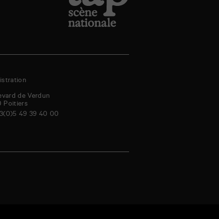
stration
evard de Verdun
0
Poitiers
3(0)5 49 39 40 00