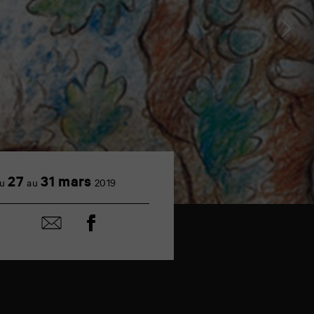
27
31 mars
u
au
2019
Partager
Partager
sur
par
facebook
email