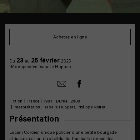
TAP
Cinéma
6
Achetez en ligne
rue
de
la
Marne
23
25 février
86000
Du
au
2025
Poitiers
Rétrospective Isabelle Huppert
Partager
Partager
sur
par
facebook
email
Fiction
France
1981
Durée : 2h08
Interprétation : Isabelle Huppert, Philippe Noiret
Présentation
Lucien Cordier, unique policier d’une petite bourgade
africaine, est un être faible. Sa femme le trompe, les