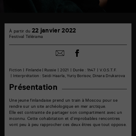
TAP
22
cinéma
22 janvier 2022
À partir du
janvier
6
Festival Télérama
rue
de
la
Partager
Partager
Marne
sur
par
86000
facebook
email
Poitiers
Fiction
Finlande | Russie
2021
Durée : 1h47
V.O.S.T.F.
Interprétation : Seidi Haarla, Yuriy Borisov, Dinara Drukarova
Présentation
Une jeune finlandaise prend un train à Moscou pour se
rendre sur un site archéologique en mer arctique.
Elle est contrainte de partager son compartiment avec un
inconnu. Cette cohabitation et d’improbables rencontres
vont peu à peu rapprocher ces deux êtres que tout oppose.