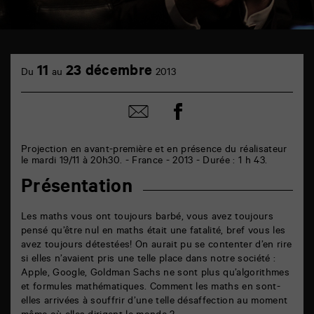
TAP
cinéma
11
23 décembre
Du
au
2013
6
rue
de
Partager
Partager
la
sur
par
Marne
facebook
email
86000
Poitiers
Projection en avant-première et en présence du réalisateur
le mardi 19/11 à 20h30. - France - 2013 - Durée : 1 h 43.
Présentation
Les maths vous ont toujours barbé, vous avez toujours
pensé qu’être nul en maths était une fatalité, bref vous les
avez toujours détestées! On aurait pu se contenter d’en rire
si elles n’avaient pris une telle place dans notre société :
Apple, Google, Goldman Sachs ne sont plus qu’algorithmes
et formules mathématiques. Comment les maths en sont-
elles arrivées à souffrir d’une telle désaffection au moment