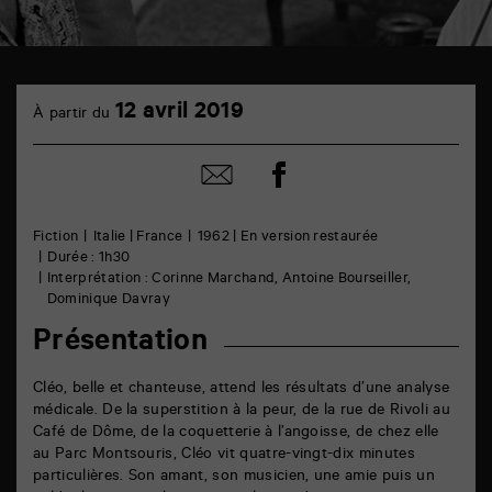
TAP
12
cinéma
12 avril 2019
À partir du
avril
6
rue
de
Partager
Partager
la
sur
par
Marne
facebook
email
86000
Poitiers
Fiction
Italie | France
1962 | En version restaurée
Durée : 1h30
Interprétation : Corinne Marchand, Antoine Bourseiller,
Dominique Davray
Présentation
Cléo, belle et chanteuse, attend les résultats d’une analyse
médicale. De la superstition à la peur, de la rue de Rivoli au
Café de Dôme, de la coquetterie à l’angoisse, de chez elle
au Parc Montsouris, Cléo vit quatre-vingt-dix minutes
particulières. Son amant, son musicien, une amie puis un