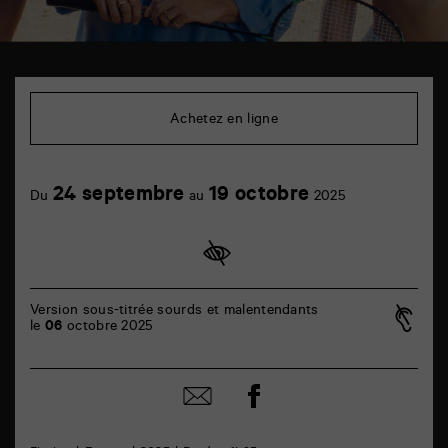
TAP
Cinéma
6
Achetez en ligne
rue
de
la
Marne
24 septembre
19 octobre
86000
Du
au
2025
Poitiers
Version sous-titrée sourds et malentendants
le
06
octobre 2025
Partager
Partager
sur
par
facebook
email