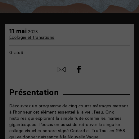
TAP
11
cinéma
11 mai
2023
mai
6
Écologie et transitions
rue
de
la
Gratuit
Marne
86000
Poitiers
Partager
Partager
sur
par
facebook
email
Présentation
Découvrez un programme de cinq courts métrages mettant
à l’honneur cet élément essentiel à la vie : l’eau. Cinq
histoires qui explorent la simple fuite comme les marées
gigantesques. L’occasion aussi de retrouver le singulier
collage visuel et sonore signé Godard et Truffaut en 1958
qui va donner naissance à la Nouvelle Vague…