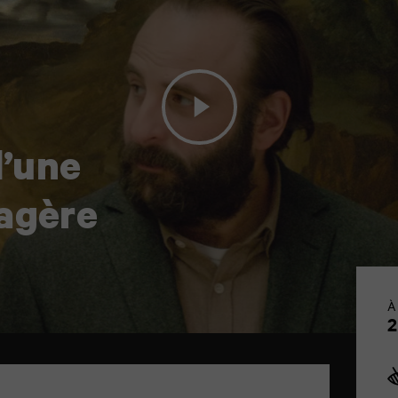
d’une
sagère
À