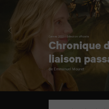
Cannes 2022
Sélection officielle
Chronique 
liaison pas
de Emmanuel Mouret
TAP
cinéma