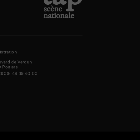
stration
evard de Verdun
0
Poitiers
3(0)5 49 39 40 00