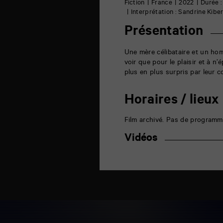
6
Fiction
France
2022
Durée :
rue
Interprétation : Sandrine Kibe
de
la
Présentation
Marne
86000
Poitiers
Une mère célibataire et un ho
voir que pour le plaisir et à 
plus en plus surpris par leur c
Horaires / lieux
Film archivé. Pas de programm
Vidéos