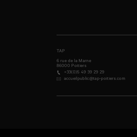
TAP
6 rue de la Marne
86000
Poitiers
+33(0)5 49 39 29 29
accueilpublic@tap-poitiers.com