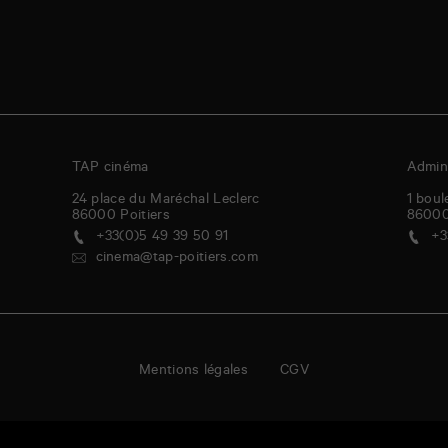
TAP cinéma
Admini
24 place du Maréchal Leclerc
1 boul
86000
Poitiers
8600
+33(0)5 49 39 50 91
+3
cinema@tap-poitiers.com
Mentions légales
CGV