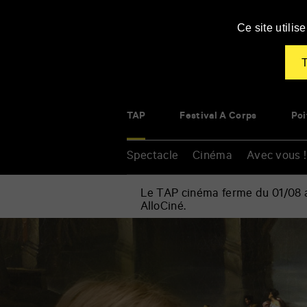
Panneau de gestion des cookies
Ce site utili
T
TAP
Festival À Corps
Poi
Spectacle
Cinéma
Avec vous !
Le TAP cinéma ferme du 01/08 au
AlloCiné.
Accueil
»
Cinéma
Renseigner
»
vos
Chronique
mots
d’une
clés
liaison
passagère