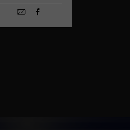
Partager
Partager
sur
par
facebook
email