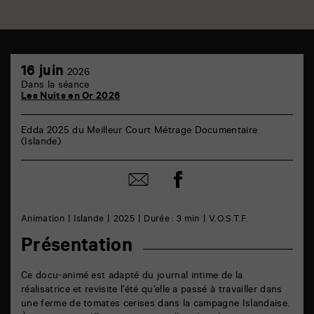
TAP
16
6
16 juin
2026
juin
rue
Dans la séance
de
Les Nuits en Or 2026
la
Marne
86000
Edda 2025 du Meilleur Court Métrage Documentaire
Poitiers
(Islande)
Partager
Partager
sur
par
facebook
email
Animation
Islande
2025
Durée : 3 min
V.O.S.T.F.
Présentation
Ce docu-animé est adapté du journal intime de la
réalisatrice et revisite l’été qu’elle a passé à travailler dans
une ferme de tomates cerises dans la campagne Islandaise.