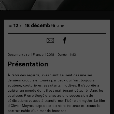
TAP
cinéma
12
18 décembre
Du
au
2018
6
rue
de
Partager
Partager
la
sur
par
Marne
facebook
email
86000
Poitiers
Documentaire
France
2018
Durée : 1h13
Présentation
À l’abri des regards, Yves Saint Laurent dessine ses
derniers croquis entourés par ceux qui l’ont toujours
soutenu, couturières, assistants, modèles. Il s’apprête à
quitter un monde dont il est maintenant détaché. Dans les
coulisses Pierre Bergé orchestre une succession de
célébrations vouées à transformer l’icône en mythe. Le film
d’Olivier Meyrou capte ces derniers instants et tresse le
portrait inédit d’un monde finissant.