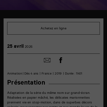
TAP
Cinéma
6
Achetez en ligne
rue
de
la
Marne
25
25 avril
86000
2026
avril
Poitiers
Partager
Partager
sur
par
facebook
email
Animation | Dès 4 ans
France
2019
Durée : 1h01
Présentation
Adaptation de la série du même nom sur grand-écran.
Réalisées en papier mâché, les délicates marionnettes
prennent vie en stop-motion, dans de superbes décors