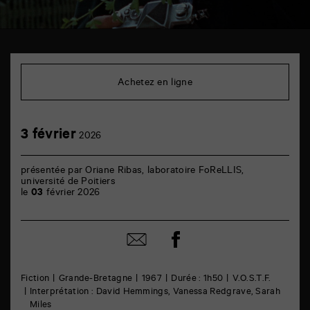
TAP
Cinéma
6
Achetez en ligne
rue
de
la
Marne
3
3 février
86000
2026
février
Poitiers
présentée par Oriane Ribas, laboratoire FoReLLIS,
université de Poitiers
le
03
février 2026
Partager
Partager
sur
par
facebook
email
Fiction
Grande-Bretagne
1967
Durée : 1h50
V.O.S.T.F.
Interprétation : David Hemmings, Vanessa Redgrave, Sarah
Miles