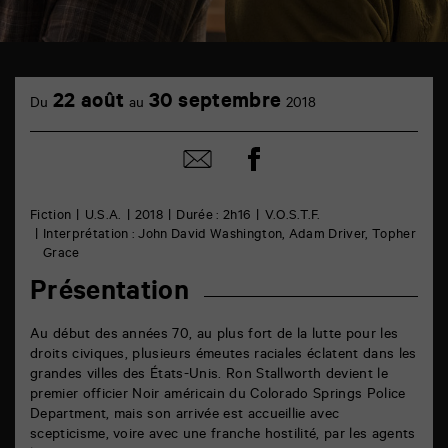
TAP
cinéma
22 août
30 septembre
Du
au
2018
6
rue
de
Partager
Partager
la
sur
par
Marne
facebook
email
86000
Poitiers
Fiction
U.S.A.
2018
Durée : 2h16
V.O.S.T.F.
Interprétation : John David Washington, Adam Driver, Topher
Grace
Présentation
Au début des années 70, au plus fort de la lutte pour les
droits civiques, plusieurs émeutes raciales éclatent dans les
grandes villes des États-Unis. Ron Stallworth devient le
premier officier Noir américain du Colorado Springs Police
Department, mais son arrivée est accueillie avec
scepticisme, voire avec une franche hostilité, par les agents