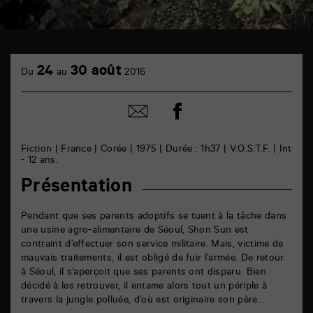
TAP
cinéma
24
30 août
Du
au
2016
6
rue
de
Partager
Partager
la
sur
par
Marne
facebook
email
86000
Poitiers
Fiction | France | Corée | 1975 | Durée : 1h37 | V.O.S.T.F. | Int
- 12 ans.
Présentation
Pendant que ses parents adoptifs se tuent à la tâche dans
une usine agro-alimentaire de Séoul, Shon Sun est
contraint d’effectuer son service militaire. Mais, victime de
mauvais traitements, il est obligé de fuir l’armée. De retour
à Séoul, il s’aperçoit que ses parents ont disparu. Bien
décidé à les retrouver, il entame alors tout un périple à
travers la jungle polluée, d’où est originaire son père…