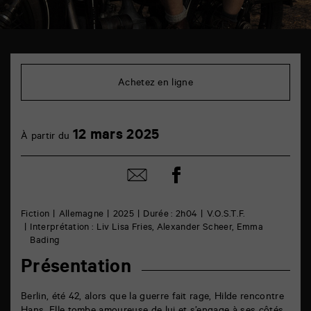
TAP
6
rue
Achetez en ligne
de
la
Marne
86000
12
12 mars 2025
Poitiers
À partir du
mars
Partager
Partager
sur
par
facebook
email
Fiction
Allemagne
2025
Durée : 2h04
V.O.S.T.F.
Interprétation : Liv Lisa Fries, Alexander Scheer, Emma
Bading
Présentation
Berlin, été 42, alors que la guerre fait rage, Hilde rencontre