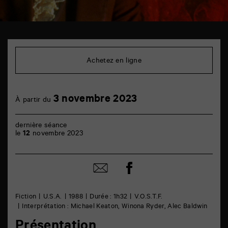
TAP
cinéma
6
Achetez en ligne
rue
de
la
Marne
3
3 novembre 2023
86000
À partir du
novembre
Poitiers
dernière séance
le
12
novembre 2023
Partager
Partager
sur
par
facebook
email
Fiction
U.S.A.
1988
Durée : 1h32
V.O.S.T.F.
Interprétation : Michael Keaton, Winona Ryder, Alec Baldwin
Présentation