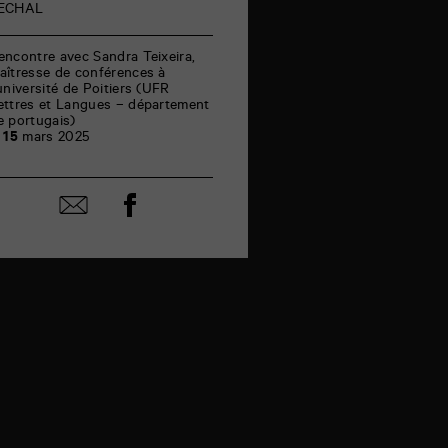
mars
ECHAL
encontre avec Sandra Teixeira,
aîtresse de conférences à
’université de Poitiers (UFR
ettres et Langues – département
e portugais)
e
15
mars 2025
Partager
Partager
sur
par
facebook
email