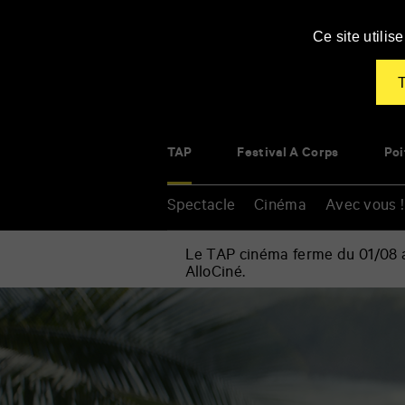
Panneau de gestion des cookies
Ce site utili
T
TAP
Festival À Corps
Poi
Spectacle
Cinéma
Avec vous !
Le TAP cinéma ferme du 01/08 au
AlloCiné.
Accueil
»
Cinéma
Renseigner
»
vos
Banzo
mots
clés