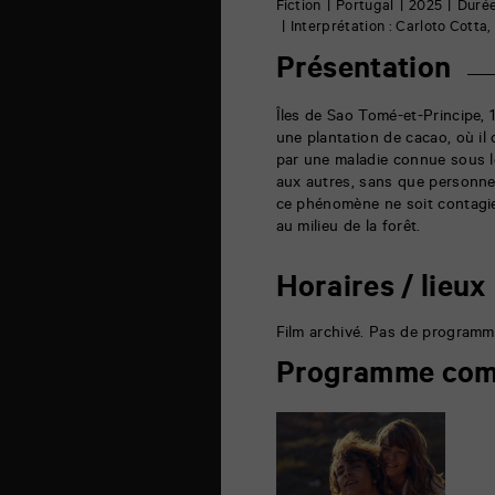
6
Fiction
Portugal
2025
Durée
rue
Interprétation : Carloto Cotta,
de
la
Présentation
Marne
86000
Poitiers
Îles de Sao Tomé-et-Principe, 
une plantation de cacao, où il 
par une maladie connue sous 
aux autres, sans que personne 
ce phénomène ne soit contagieu
au milieu de la forêt.
Horaires / lieux
Film archivé. Pas de programm
Programme com