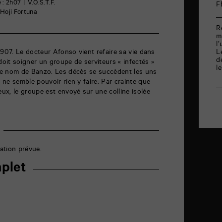
 : 2h07
V.O.S.T.F.
F
 Hoji Fortuna
R
m
l
1907. Le docteur Afonso vient refaire sa vie dans
L
d
doit soigner un groupe de serviteurs « infectés »
l
le nom de Banzo. Les décès se succèdent les uns
ne semble pouvoir rien y faire. Par crainte que
x, le groupe est envoyé sur une colline isolée
ation prévue.
plet