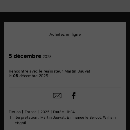
TAP
Cinéma
6
Achetez en ligne
rue
de
la
Marne
5
5 décembre
86000
2025
décembre
Poitiers
Rencontre avec le réalisateur Martin Jauvat
le
05
décembre 2025
Partager
Partager
sur
par
facebook
email
Fiction
France
2025
Durée : 1h34
Interprétation : Martin Jauvat, Emmanuelle Bercot, William
Lebghil