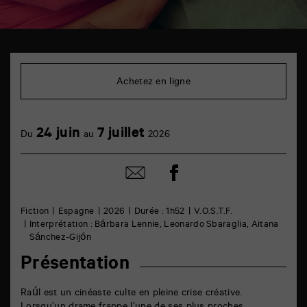
TAP
Cinéma
6
Achetez en ligne
rue
de
la
Marne
24 juin
7 juillet
86000
Du
au
2026
Poitiers
Partager
Partager
sur
par
facebook
email
Fiction
Espagne
2026
Durée : 1h52
V.O.S.T.F.
Interprétation : Bárbara Lennie, Leonardo Sbaraglia, Aitana
Sánchez-Gijón
Présentation
Raúl est un cinéaste culte en pleine crise créative.