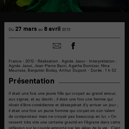
TAP
cinéma
27 mars
8 avril
Du
au
2013
6
rue
de
Partager
Partager
la
sur
par
Marne
facebook
email
86000
Poitiers
France - 2012 - Réalisation : Agnès Jaoui - Interprétation :
Agnès Jaoui, Jean-Pierre Bacri, Agathe Bonitzer, Nina
Meurisse, Benjamin Biolay, Arthur Dupont - Durée : 1 h 52
Présentation
Il était une fois une jeune fille qui croyait au grand amour,
aux signes, et au destin ; il était une fois une femme qui
rêvait d’être comédienne et désespérait d’y arriver un jour ;
il était une fois un jeune homme qui croyait en son talent
de compositeur mais ne croyait pas beaucoup en lui. « On
ressent très vite une certaine gravité en filigrane dans cette
réflexion sur le couple emporté par les aléas de la vie… C’est