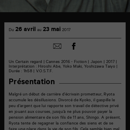
TAP
cinéma
26 avril
23 mai
Du
au
2017
6
rue
de
Partager
Partager
la
sur
par
Marne
facebook
email
86000
Poitiers
Un Certain regard | Cannes 2016 - Fiction | Japon | 2017 |
Interprétation : Hiroshi Abe, Yoko Maki, Yoshizawa Taiyo |
Durée : 1h58 | V.O.S.T.F.
Présentation
Malgré un début de carrière d’écrivain prometteur, Ryota
accumule les désillusions. Divorcé de Kyoko, il gaspille le
peu d’argent que lui rapporte son travail de détective privé
en jouant aux courses, jusqu’à ne plus pouvoir payer la
pension alimentaire de son fils de 11 ans, Shingo. A présent,
Ryota tente de regagner la confiance des siens et de se
faire une place dans la vie de son fils. Cela semble bien mal