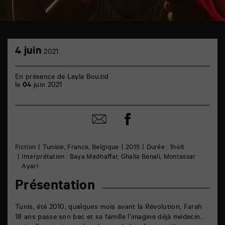
TAP
4
cinéma
4 juin
2021
juin
6
rue
de
En présence de Leyla Bouzid
la
le
04
juin 2021
Marne
86000
Poitiers
Partager
Partager
sur
par
facebook
email
Fiction
Tunisie, France, Belgique
2015
Durée : 1h46
Interprétation : Baya Medhaffar, Ghalia Benali, Montassar
Ayari
Présentation
Tunis, été 2010, quelques mois avant la Révolution, Farah
18 ans passe son bac et sa famille l’imagine déjà médecin…