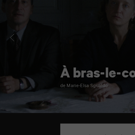
À bras-le-c
de Marie-Elsa Sgualdo
TAP
Cinéma