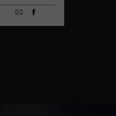
mai
Partager
Partager
sur
par
facebook
email