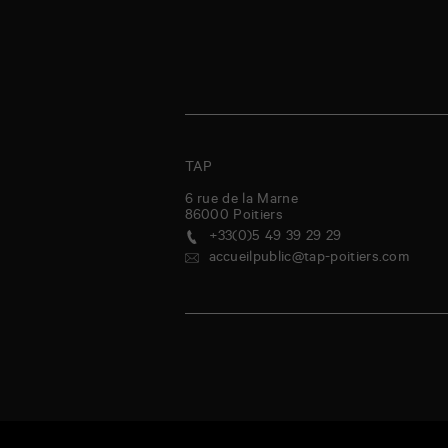
TAP
6 rue de la Marne
86000
Poitiers
+33(0)5 49 39 29 29
accueilpublic@tap-poitiers.com