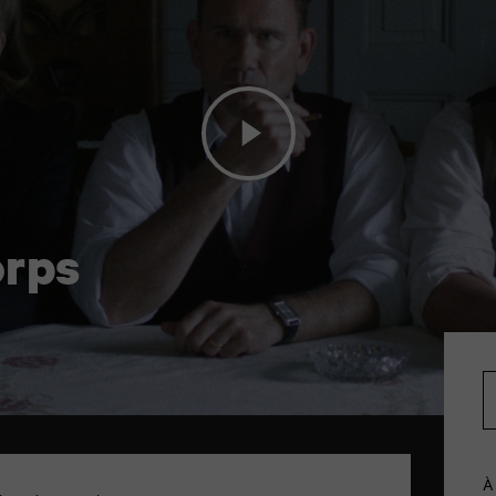
orps
À