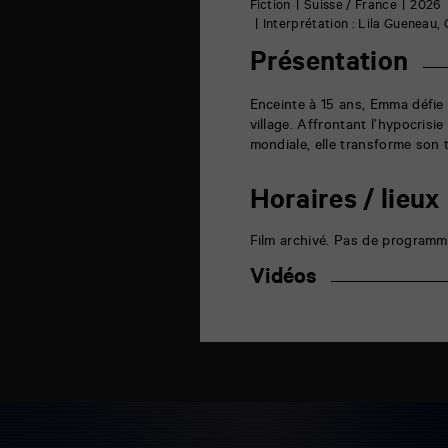
6
Fiction
Suisse / France
2026
rue
Interprétation : Lila Gueneau,
de
la
Présentation
Marne
86000
Poitiers
Enceinte à 15 ans, Emma défie
village. Affrontant l’hypocrisi
mondiale, elle transforme son 
Horaires / lieux
Film archivé. Pas de programm
Vidéos