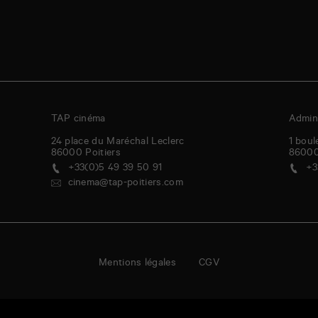
TAP cinéma
Admini
24 place du Maréchal Leclerc
1 boul
86000
Poitiers
8600
+33(0)5 49 39 50 91
+3
cinema@tap-poitiers.com
Mentions légales
CGV