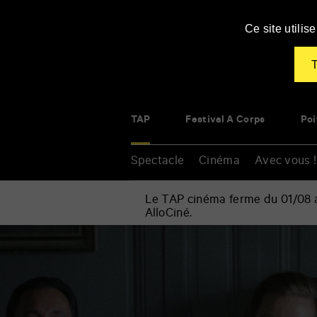
Panneau de gestion des cookies
Ce site utili
T
TAP
Festival À Corps
Poi
Spectacle
Cinéma
Avec vous !
Le TAP cinéma ferme du 01/08 au
AlloCiné.
Accueil
»
Cinéma
Renseigner
»
vos
À
mots
bras-
clés
le-
corps