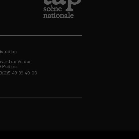
stration
evard de Verdun
0
Poitiers
3(0)5 49 39 40 00