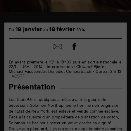
TAP
cinéma
19 janvier
18 février
Du
au
2014
6
rue
de
Partager
Partager
la
sur
par
Marne
facebook
email
86000
Poitiers
En avant-première le 19/1 à 18h30 puis en sortie nationale le
22/1. - USA - 2014 - Interprétation : Chiwetel Ejiofor,
Michael Fassbender, Benedict Cumberbatch - Durée : 2 h 13
- VOSTF
Présentation
Les États-Unis, quelques années avant la guerre de
Sécession. Solomon Northup, jeune homme noir originaire
de l’État de New York, est enlevé et vendu comme esclave.
Face à la cruauté d’un propriétaire de plantation de coton,
Solomon se bat pour rester en vie et garder sa dignité.
Douze ans plus tard, il va croiser un abolitionniste canadien