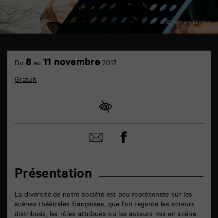
© Baptiste Muzard
TAP
plateau
8
11 novembre
Du
au
2017
B
6
Gratuit
rue
de
la
Marne
86000
Poitiers
Partager
Partager
sur
par
facebook
email
Présentation
La diversité de notre société est peu représentée sur les
scènes théâtrales françaises, que l’on regarde les acteurs
distribués, les rôles attribués ou les auteurs mis en scène.